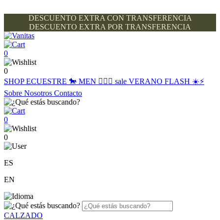
DESCUENTO EXTRA CON TRANSFERENCIA
DESCUENTO EXTRA POR TRANSFERENCIA
0
0
SHOP
ECUESTRE 🐎
MEN 🙋🏽‍♂️
sale
VERANO FLASH ☀️⚡️
Sobre Nosotros
Contacto
0
0
ES
EN
CALZADO