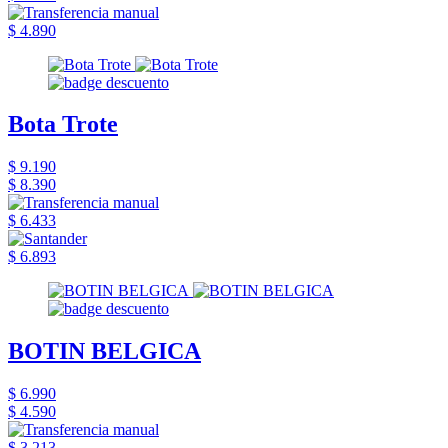
$ 4.890
Bota Trote
$ 9.190
$ 8.390
$ 6.433
$ 6.893
BOTIN BELGICA
$ 6.990
$ 4.590
$ 3.213