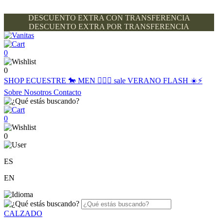
DESCUENTO EXTRA CON TRANSFERENCIA
DESCUENTO EXTRA POR TRANSFERENCIA
0
0
SHOP
ECUESTRE 🐎
MEN 🙋🏽‍♂️
sale
VERANO FLASH ☀️⚡️
Sobre Nosotros
Contacto
0
0
ES
EN
CALZADO