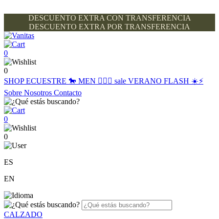
DESCUENTO EXTRA CON TRANSFERENCIA
DESCUENTO EXTRA POR TRANSFERENCIA
0
0
SHOP
ECUESTRE 🐎
MEN 🙋🏽‍♂️
sale
VERANO FLASH ☀️⚡️
Sobre Nosotros
Contacto
0
0
ES
EN
CALZADO