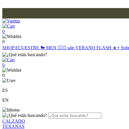
0
0
SHOP
ECUESTRE 🐎
MEN 🙋🏽‍♂️
sale
VERANO FLASH ☀️⚡️
Sob
0
0
ES
EN
CALZADO
TEXANAS