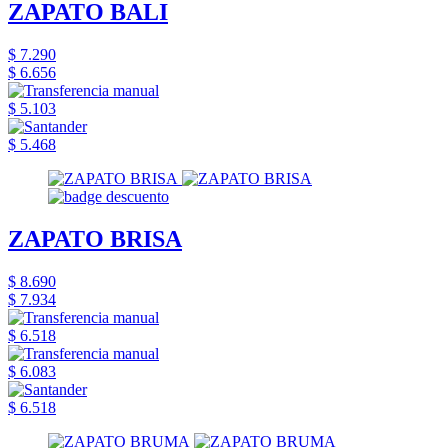
ZAPATO BALI
$ 7.290
$ 6.656
$ 5.103
$ 5.468
ZAPATO BRISA
$ 8.690
$ 7.934
$ 6.518
$ 6.083
$ 6.518