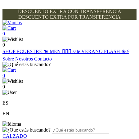
DESCUENTO EXTRA CON TRANSFERENCIA
DESCUENTO EXTRA POR TRANSFERENCIA
0
0
SHOP
ECUESTRE 🐎
MEN 🙋🏽‍♂️
sale
VERANO FLASH ☀️⚡️
Sobre Nosotros
Contacto
0
0
ES
EN
CALZADO