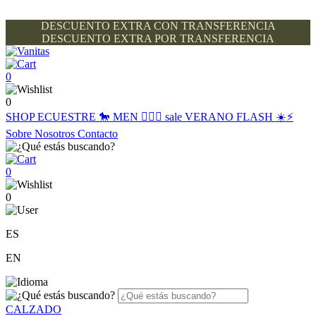
DESCUENTO EXTRA CON TRANSFERENCIA
DESCUENTO EXTRA POR TRANSFERENCIA
0
0
SHOP
ECUESTRE 🐎
MEN 🙋🏽‍♂️
sale
VERANO FLASH ☀️⚡️
Sobre Nosotros
Contacto
0
0
ES
EN
CALZADO