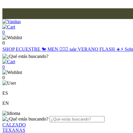
0
0
SHOP
ECUESTRE 🐎
MEN 🙋🏽‍♂️
sale
VERANO FLASH ☀️⚡️
Sob
0
0
ES
EN
CALZADO
TEXANAS