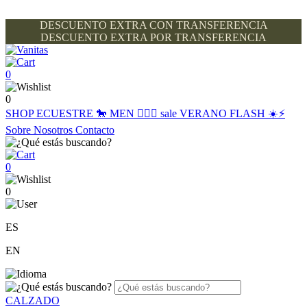
DESCUENTO EXTRA CON TRANSFERENCIA
DESCUENTO EXTRA POR TRANSFERENCIA
0
0
SHOP
ECUESTRE 🐎
MEN 🙋🏽‍♂️
sale
VERANO FLASH ☀️⚡️
Sobre Nosotros
Contacto
0
0
ES
EN
CALZADO