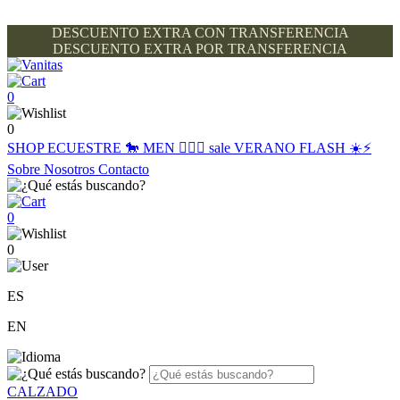
DESCUENTO EXTRA CON TRANSFERENCIA
DESCUENTO EXTRA POR TRANSFERENCIA
0
0
SHOP
ECUESTRE 🐎
MEN 🙋🏽‍♂️
sale
VERANO FLASH ☀️⚡️
Sobre Nosotros
Contacto
0
0
ES
EN
CALZADO