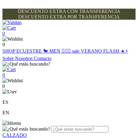
DESCUENTO EXTRA CON TRANSFERENCIA
DESCUENTO EXTRA POR TRANSFERENCIA
0
0
SHOP
ECUESTRE 🐎
MEN 🙋🏽‍♂️
sale
VERANO FLASH ☀️⚡️
Sobre Nosotros
Contacto
0
0
ES
EN
CALZADO