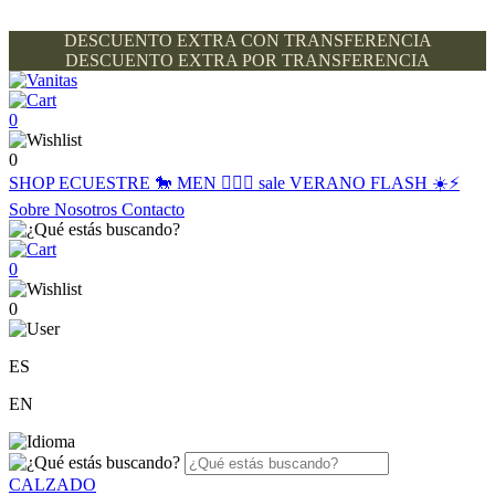
DESCUENTO EXTRA CON TRANSFERENCIA
DESCUENTO EXTRA POR TRANSFERENCIA
0
0
SHOP
ECUESTRE 🐎
MEN 🙋🏽‍♂️
sale
VERANO FLASH ☀️⚡️
Sobre Nosotros
Contacto
0
0
ES
EN
CALZADO