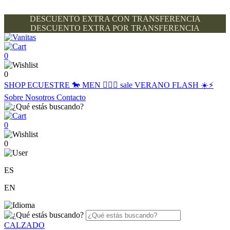
DESCUENTO EXTRA CON TRANSFERENCIA
DESCUENTO EXTRA POR TRANSFERENCIA
0
0
SHOP
ECUESTRE 🐎
MEN 🙋🏽‍♂️
sale
VERANO FLASH ☀️⚡️
Sobre Nosotros
Contacto
0
0
ES
EN
CALZADO