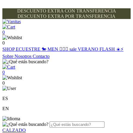
DESCUENTO EXTRA CON TRANSFERENCIA
DESCUENTO EXTRA POR TRANSFERENCIA
0
0
SHOP
ECUESTRE 🐎
MEN 🙋🏽‍♂️
sale
VERANO FLASH ☀️⚡️
Sobre Nosotros
Contacto
0
0
ES
EN
CALZADO