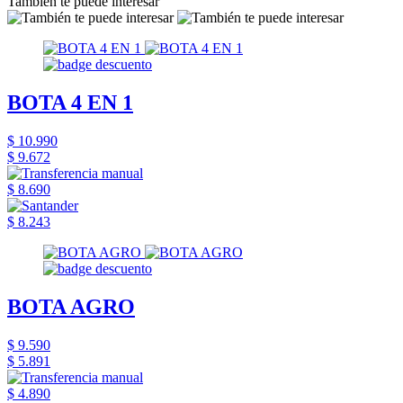
También te puede interesar
BOTA 4 EN 1
$ 10.990
$ 9.672
$ 8.690
$ 8.243
BOTA AGRO
$ 9.590
$ 5.891
$ 4.890