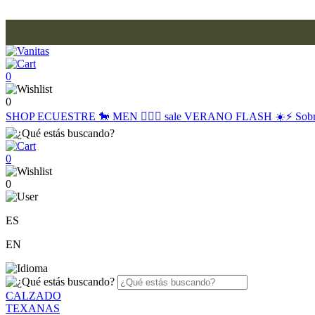
0
0
SHOP
ECUESTRE 🐎
MEN 🙋🏽‍♂️
sale
VERANO FLASH ☀️⚡️
Sob
0
0
ES
EN
CALZADO
TEXANAS