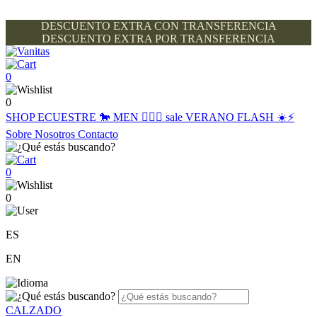
DESCUENTO EXTRA CON TRANSFERENCIA
DESCUENTO EXTRA POR TRANSFERENCIA
0
0
SHOP
ECUESTRE 🐎
MEN 🙋🏽‍♂️
sale
VERANO FLASH ☀️⚡️
Sobre Nosotros
Contacto
0
0
ES
EN
CALZADO