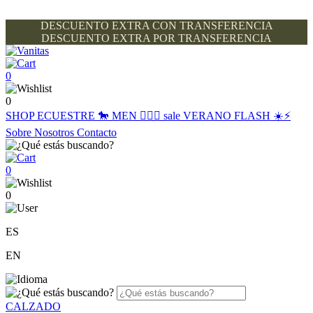
DESCUENTO EXTRA CON TRANSFERENCIA
DESCUENTO EXTRA POR TRANSFERENCIA
0
0
SHOP
ECUESTRE 🐎
MEN 🙋🏽‍♂️
sale
VERANO FLASH ☀️⚡️
Sobre Nosotros
Contacto
0
0
ES
EN
CALZADO