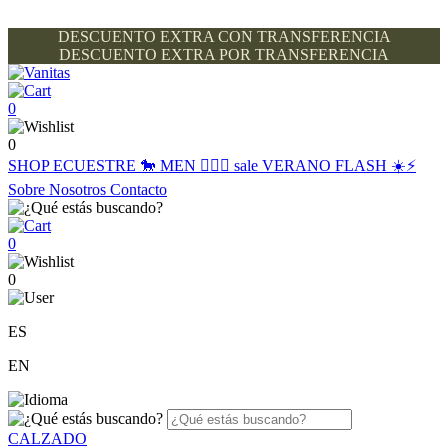
DESCUENTO EXTRA CON TRANSFERENCIA
DESCUENTO EXTRA POR TRANSFERENCIA
0
0
SHOP
ECUESTRE 🐎
MEN 🙋🏽‍♂️
sale
VERANO FLASH ☀️⚡️
Sobre Nosotros
Contacto
0
0
ES
EN
CALZADO