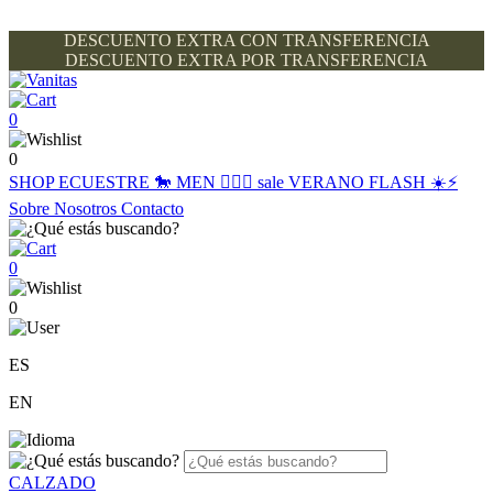
DESCUENTO EXTRA CON TRANSFERENCIA
DESCUENTO EXTRA POR TRANSFERENCIA
0
0
SHOP
ECUESTRE 🐎
MEN 🙋🏽‍♂️
sale
VERANO FLASH ☀️⚡️
Sobre Nosotros
Contacto
0
0
ES
EN
CALZADO