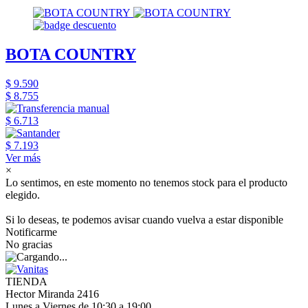
BOTA COUNTRY
$ 9.590
$ 8.755
$ 6.713
$ 7.193
Ver más
×
Lo sentimos, en este momento no tenemos stock para el producto
elegido.
Si lo deseas, te podemos avisar cuando vuelva a estar disponible
Notificarme
No gracias
TIENDA
Hector Miranda 2416
Lunes a Viernes de 10:30 a 19:00