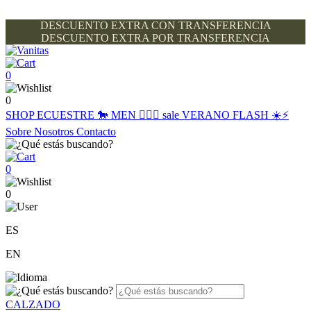
DESCUENTO EXTRA CON TRANSFERENCIA
DESCUENTO EXTRA POR TRANSFERENCIA
0
0
SHOP
ECUESTRE 🐎
MEN 🙋🏽‍♂️
sale
VERANO FLASH ☀️⚡️
Sobre Nosotros
Contacto
0
0
ES
EN
CALZADO