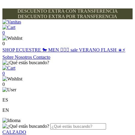
DESCUENTO EXTRA CON TRANSFERENCIA
DESCUENTO EXTRA POR TRANSFERENCIA
0
0
SHOP
ECUESTRE 🐎
MEN 🙋🏽‍♂️
sale
VERANO FLASH ☀️⚡️
Sobre Nosotros
Contacto
0
0
ES
EN
CALZADO