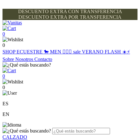
DESCUENTO EXTRA CON TRANSFERENCIA
DESCUENTO EXTRA POR TRANSFERENCIA
0
0
SHOP
ECUESTRE 🐎
MEN 🙋🏽‍♂️
sale
VERANO FLASH ☀️⚡️
Sobre Nosotros
Contacto
0
0
ES
EN
CALZADO