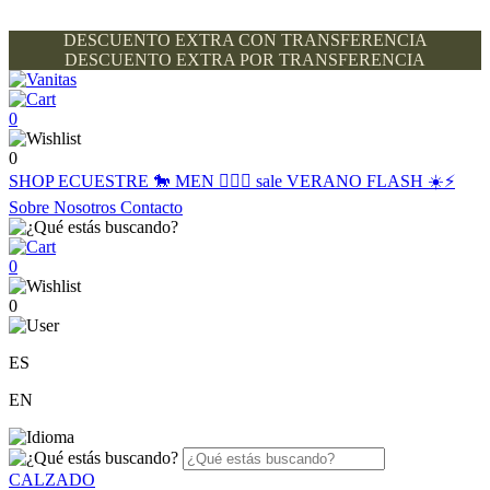
DESCUENTO EXTRA CON TRANSFERENCIA
DESCUENTO EXTRA POR TRANSFERENCIA
0
0
SHOP
ECUESTRE 🐎
MEN 🙋🏽‍♂️
sale
VERANO FLASH ☀️⚡️
Sobre Nosotros
Contacto
0
0
ES
EN
CALZADO