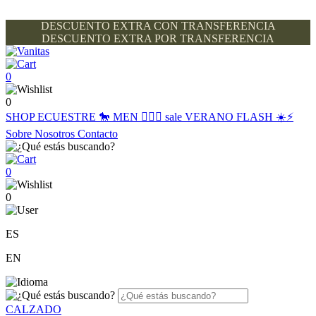
DESCUENTO EXTRA CON TRANSFERENCIA
DESCUENTO EXTRA POR TRANSFERENCIA
0
0
SHOP
ECUESTRE 🐎
MEN 🙋🏽‍♂️
sale
VERANO FLASH ☀️⚡️
Sobre Nosotros
Contacto
0
0
ES
EN
CALZADO