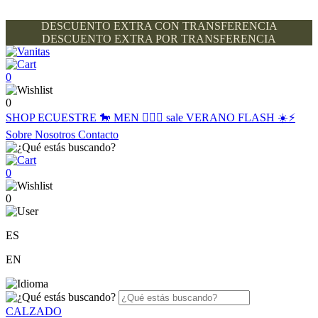
DESCUENTO EXTRA CON TRANSFERENCIA
DESCUENTO EXTRA POR TRANSFERENCIA
0
0
SHOP
ECUESTRE 🐎
MEN 🙋🏽‍♂️
sale
VERANO FLASH ☀️⚡️
Sobre Nosotros
Contacto
0
0
ES
EN
CALZADO