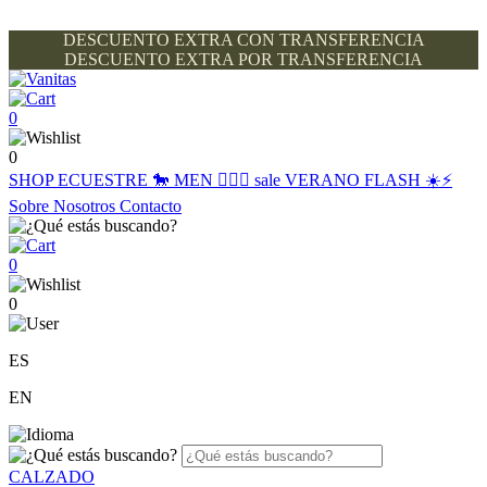
DESCUENTO EXTRA CON TRANSFERENCIA
DESCUENTO EXTRA POR TRANSFERENCIA
0
0
SHOP
ECUESTRE 🐎
MEN 🙋🏽‍♂️
sale
VERANO FLASH ☀️⚡️
Sobre Nosotros
Contacto
0
0
ES
EN
CALZADO