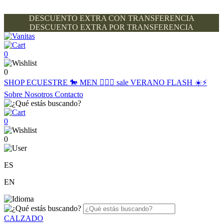
DESCUENTO EXTRA CON TRANSFERENCIA
DESCUENTO EXTRA POR TRANSFERENCIA
0
0
SHOP
ECUESTRE 🐎
MEN 🙋🏽‍♂️
sale
VERANO FLASH ☀️⚡️
Sobre Nosotros
Contacto
0
0
ES
EN
CALZADO