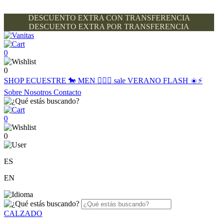
DESCUENTO EXTRA CON TRANSFERENCIA
DESCUENTO EXTRA POR TRANSFERENCIA
0
0
SHOP
ECUESTRE 🐎
MEN 🙋🏽‍♂️
sale
VERANO FLASH ☀️⚡️
Sobre Nosotros
Contacto
0
0
ES
EN
CALZADO