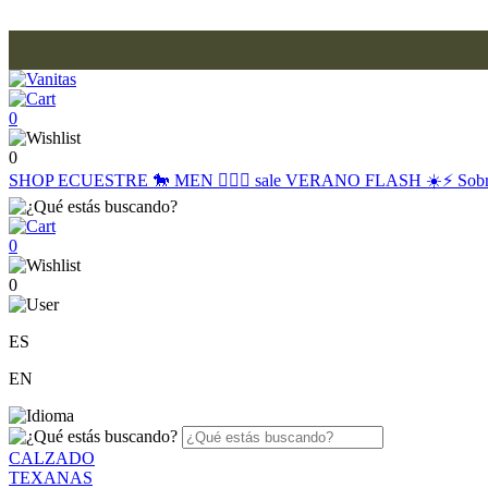
0
0
SHOP
ECUESTRE 🐎
MEN 🙋🏽‍♂️
sale
VERANO FLASH ☀️⚡️
Sob
0
0
ES
EN
CALZADO
TEXANAS