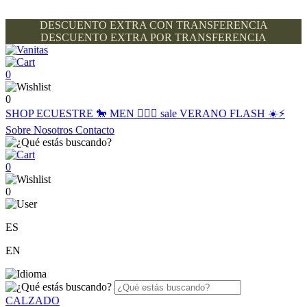
DESCUENTO EXTRA CON TRANSFERENCIA
DESCUENTO EXTRA POR TRANSFERENCIA
0
0
SHOP
ECUESTRE 🐎
MEN 🙋🏽‍♂️
sale
VERANO FLASH ☀️⚡️
Sobre Nosotros
Contacto
0
0
ES
EN
CALZADO