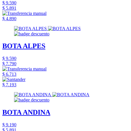
$ 9.590
$ 5.891
$ 4.890
BOTA ALPES
$ 9.590
$ 7.790
$ 6.713
$ 7.193
BOTA ANDINA
$ 9.190
$ 5.891