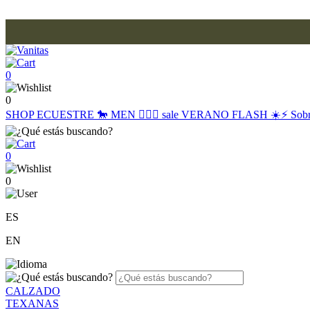
0
0
SHOP
ECUESTRE 🐎
MEN 🙋🏽‍♂️
sale
VERANO FLASH ☀️⚡️
Sob
0
0
ES
EN
CALZADO
TEXANAS