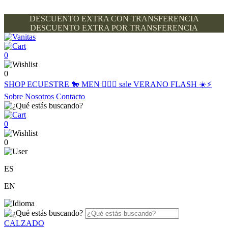
DESCUENTO EXTRA CON TRANSFERENCIA
DESCUENTO EXTRA POR TRANSFERENCIA
0
0
SHOP
ECUESTRE 🐎
MEN 🙋🏽‍♂️
sale
VERANO FLASH ☀️⚡️
Sobre Nosotros
Contacto
0
0
ES
EN
CALZADO