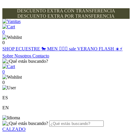
DESCUENTO EXTRA CON TRANSFERENCIA
DESCUENTO EXTRA POR TRANSFERENCIA
0
0
SHOP
ECUESTRE 🐎
MEN 🙋🏽‍♂️
sale
VERANO FLASH ☀️⚡️
Sobre Nosotros
Contacto
0
0
ES
EN
CALZADO