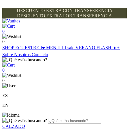
DESCUENTO EXTRA CON TRANSFERENCIA
DESCUENTO EXTRA POR TRANSFERENCIA
0
0
SHOP
ECUESTRE 🐎
MEN 🙋🏽‍♂️
sale
VERANO FLASH ☀️⚡️
Sobre Nosotros
Contacto
0
0
ES
EN
CALZADO