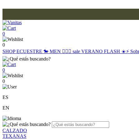
0
0
SHOP
ECUESTRE 🐎
MEN 🙋🏽‍♂️
sale
VERANO FLASH ☀️⚡️
Sob
0
0
ES
EN
CALZADO
TEXANAS