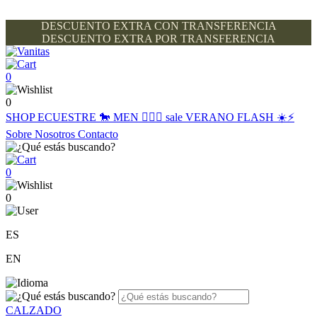
DESCUENTO EXTRA CON TRANSFERENCIA
DESCUENTO EXTRA POR TRANSFERENCIA
0
0
SHOP
ECUESTRE 🐎
MEN 🙋🏽‍♂️
sale
VERANO FLASH ☀️⚡️
Sobre Nosotros
Contacto
0
0
ES
EN
CALZADO