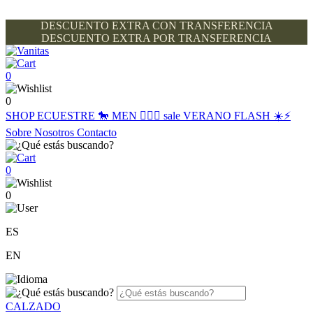
DESCUENTO EXTRA CON TRANSFERENCIA
DESCUENTO EXTRA POR TRANSFERENCIA
0
0
SHOP
ECUESTRE 🐎
MEN 🙋🏽‍♂️
sale
VERANO FLASH ☀️⚡️
Sobre Nosotros
Contacto
0
0
ES
EN
CALZADO