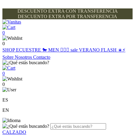
DESCUENTO EXTRA CON TRANSFERENCIA
DESCUENTO EXTRA POR TRANSFERENCIA
0
0
SHOP
ECUESTRE 🐎
MEN 🙋🏽‍♂️
sale
VERANO FLASH ☀️⚡️
Sobre Nosotros
Contacto
0
0
ES
EN
CALZADO