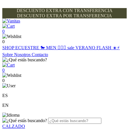
DESCUENTO EXTRA CON TRANSFERENCIA
DESCUENTO EXTRA POR TRANSFERENCIA
0
0
SHOP
ECUESTRE 🐎
MEN 🙋🏽‍♂️
sale
VERANO FLASH ☀️⚡️
Sobre Nosotros
Contacto
0
0
ES
EN
CALZADO