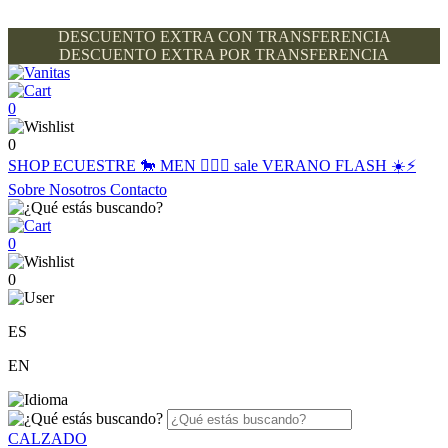
DESCUENTO EXTRA CON TRANSFERENCIA
DESCUENTO EXTRA POR TRANSFERENCIA
0
0
SHOP
ECUESTRE 🐎
MEN 🙋🏽‍♂️
sale
VERANO FLASH ☀️⚡️
Sobre Nosotros
Contacto
0
0
ES
EN
CALZADO