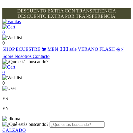
DESCUENTO EXTRA CON TRANSFERENCIA
DESCUENTO EXTRA POR TRANSFERENCIA
0
0
SHOP
ECUESTRE 🐎
MEN 🙋🏽‍♂️
sale
VERANO FLASH ☀️⚡️
Sobre Nosotros
Contacto
0
0
ES
EN
CALZADO