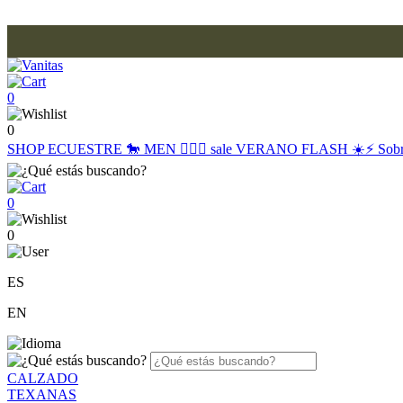
0
0
SHOP
ECUESTRE 🐎
MEN 🙋🏽‍♂️
sale
VERANO FLASH ☀️⚡️
Sob
0
0
ES
EN
CALZADO
TEXANAS