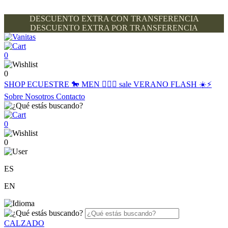
DESCUENTO EXTRA CON TRANSFERENCIA
DESCUENTO EXTRA POR TRANSFERENCIA
0
0
SHOP
ECUESTRE 🐎
MEN 🙋🏽‍♂️
sale
VERANO FLASH ☀️⚡️
Sobre Nosotros
Contacto
0
0
ES
EN
CALZADO