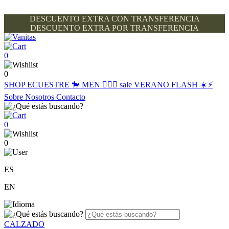
DESCUENTO EXTRA CON TRANSFERENCIA
DESCUENTO EXTRA POR TRANSFERENCIA
0
0
SHOP
ECUESTRE 🐎
MEN 🙋🏽‍♂️
sale
VERANO FLASH ☀️⚡️
Sobre Nosotros
Contacto
0
0
ES
EN
CALZADO