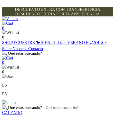
DESCUENTO EXTRA CON TRANSFERENCIA
DESCUENTO EXTRA POR TRANSFERENCIA
0
0
SHOP
ECUESTRE 🐎
MEN 🙋🏽‍♂️
sale
VERANO FLASH ☀️⚡️
Sobre Nosotros
Contacto
0
0
ES
EN
CALZADO