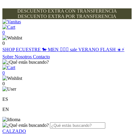
DESCUENTO EXTRA CON TRANSFERENCIA
DESCUENTO EXTRA POR TRANSFERENCIA
0
0
SHOP
ECUESTRE 🐎
MEN 🙋🏽‍♂️
sale
VERANO FLASH ☀️⚡️
Sobre Nosotros
Contacto
0
0
ES
EN
CALZADO