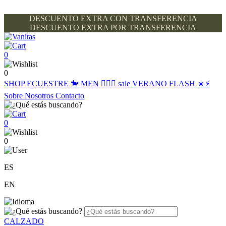
DESCUENTO EXTRA CON TRANSFERENCIA
DESCUENTO EXTRA POR TRANSFERENCIA
0
0
SHOP
ECUESTRE 🐎
MEN 🙋🏽‍♂️
sale
VERANO FLASH ☀️⚡️
Sobre Nosotros
Contacto
0
0
ES
EN
CALZADO