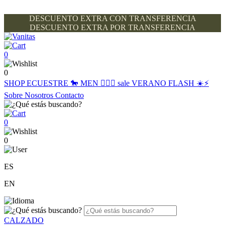
DESCUENTO EXTRA CON TRANSFERENCIA
DESCUENTO EXTRA POR TRANSFERENCIA
0
0
SHOP
ECUESTRE 🐎
MEN 🙋🏽‍♂️
sale
VERANO FLASH ☀️⚡️
Sobre Nosotros
Contacto
0
0
ES
EN
CALZADO