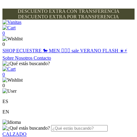
DESCUENTO EXTRA CON TRANSFERENCIA
DESCUENTO EXTRA POR TRANSFERENCIA
0
0
SHOP
ECUESTRE 🐎
MEN 🙋🏽‍♂️
sale
VERANO FLASH ☀️⚡️
Sobre Nosotros
Contacto
0
0
ES
EN
CALZADO