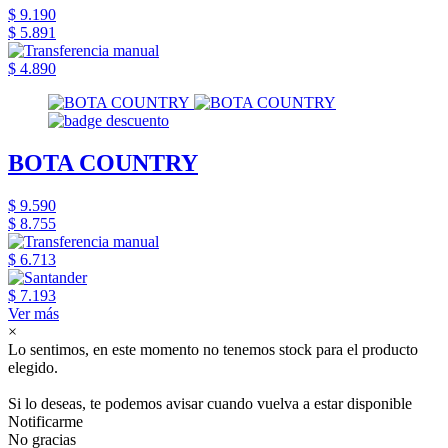
$ 9.190
$ 5.891
$ 4.890
BOTA COUNTRY
$ 9.590
$ 8.755
$ 6.713
$ 7.193
Ver más
×
Lo sentimos, en este momento no tenemos stock para el producto
elegido.
Si lo deseas, te podemos avisar cuando vuelva a estar disponible
Notificarme
No gracias