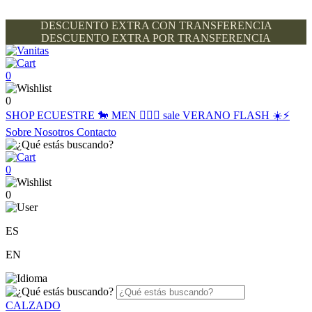
DESCUENTO EXTRA CON TRANSFERENCIA
DESCUENTO EXTRA POR TRANSFERENCIA
0
0
SHOP
ECUESTRE 🐎
MEN 🙋🏽‍♂️
sale
VERANO FLASH ☀️⚡️
Sobre Nosotros
Contacto
0
0
ES
EN
CALZADO