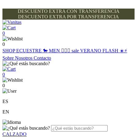
DESCUENTO EXTRA CON TRANSFERENCIA
DESCUENTO EXTRA POR TRANSFERENCIA
0
0
SHOP
ECUESTRE 🐎
MEN 🙋🏽‍♂️
sale
VERANO FLASH ☀️⚡️
Sobre Nosotros
Contacto
0
0
ES
EN
CALZADO